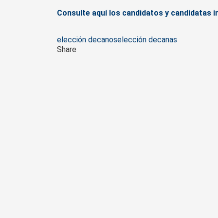
Consulte aquí los candidatos y candidatas i
Tags
elección decanos
elección decanas
Share