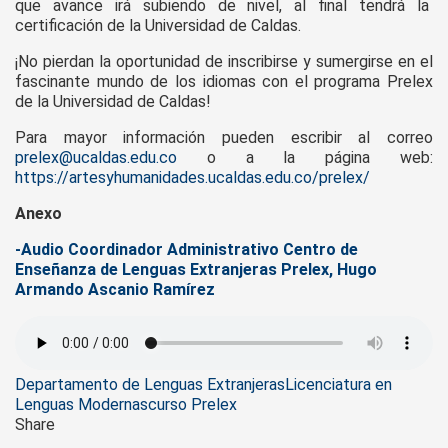
que avance irá subiendo de nivel, al final tendrá la
certificación de la Universidad de Caldas.
¡No pierdan la oportunidad de inscribirse y sumergirse en el
fascinante mundo de los idiomas con el programa Prelex
de la Universidad de Caldas!
Para mayor información pueden escribir al correo
prelex@ucaldas.edu.co
o a la página web:
https://artesyhumanidades.ucaldas.edu.co/prelex/
Anexo
-Audio Coordinador Administrativo Centro de
Enseñanza de Lenguas Extranjeras Prelex, Hugo
Armando Ascanio Ramírez
Tags
Departamento de Lenguas Extranjeras
Licenciatura en
Lenguas Modernas
curso Prelex
Share