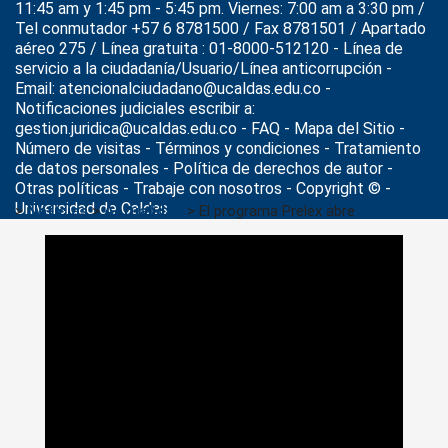
11:45 am y 1:45 pm - 5:45 pm. Viernes: 7:00 am a 3:30 pm /
Tel conmutador +57 6 8781500 / Fax 8781501 / Apartado
aéreo 275 / Línea gratuita : 01-8000-512120 - Línea de
servicio a la ciudadanía/Usuario/Línea anticorrupción -
Email: atencionalciudadano@ucaldas.edu.co -
Notificaciones judiciales escribir a:
gestion.juridica@ucaldas.edu.co -
FAQ - Mapa del Sitio -
Número de visitas - Términos y condiciones
-
Tratamiento
de datos personales
- Política de derechos de autor -
Otras políticas - Trabaje con nosotros - Copyright © -
Universidad de Caldas
>
Noticias
>
Actualidad
>
El programa Prelex abre
inscripciones para cursos de inglés, francés, italiano y
portugués