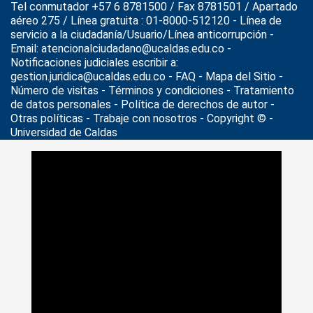
Tel conmutador +57 6 8781500 / Fax 8781501 / Apartado
aéreo 275 / Línea gratuita : 01-8000-512120 - Línea de
servicio a la ciudadanía/Usuario/Línea anticorrupción -
Email: atencionalciudadano@ucaldas.edu.co -
Notificaciones judiciales escribir a:
gestion.juridica@ucaldas.edu.co -
FAQ - Mapa del Sitio -
Número de visitas - Términos y condiciones
-
Tratamiento
de datos personales
- Política de derechos de autor -
Otras políticas - Trabaje con nosotros - Copyright © -
Universidad de Caldas
>
Noticias
>
Actualidad
>
Director del Centro de Bibliotecas
participa en la 15 conferencia de Acceso Abierto de Berlín