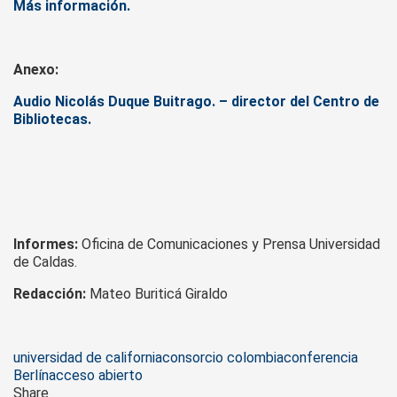
Más información.
Anexo:
Audio Nicolás Duque Buitrago. – director del Centro de
Bibliotecas.
Informes:
Oficina de Comunicaciones y Prensa Universidad
de Caldas.
Redacción:
Mateo Buriticá Giraldo
Tags
universidad de california
consorcio colombia
conferencia
Berlín
acceso abierto
Share