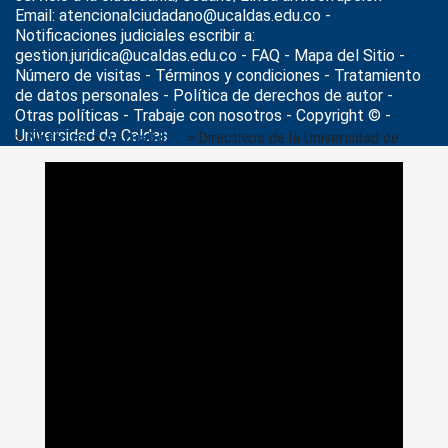
Email: atencionalciudadano@ucaldas.edu.co -
Notificaciones judiciales escribir a:
gestion.juridica@ucaldas.edu.co -
FAQ - Mapa del Sitio -
Número de visitas - Términos y condiciones
-
Tratamiento
de datos personales
- Política de derechos de autor -
Otras políticas - Trabaje con nosotros - Copyright © -
Universidad de Caldas
>
Noticias
>
Actualidad
>
Directivos de la Universidad de
Caldas se reunieron con autoridades y gremios de Honda,
Tolima