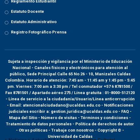
Reglamento Estudiantil
Estatuto Docente
Estatuto Administrativo
Registro Fotográfico Prensa
Sujeta a inspección y vigilancia por el
Ministerio de Educación
Nacional
- Canales físicos y electrónicos para atención al
público, Sede Principal Calle 65 No 26 - 10, Manizales Caldas
Colombia. Horario de atención: 7:45 am - 11:45 am y 1:45 pm - 5:45
pm. Viernes: 7:00 am a 3:30 pm / Tel conmutador +57 6 8781500 /
Fax 8781501 / Apartado aéreo 275 / Línea gratuita : 01-8000-512120
- Línea de servicio a la ciudadanía/Usuario/Línea anticorrupción
- Email: atencionalciudadano@ucaldas.edu.co - Notificaciones
judiciales escribir a: gestion.juridica@ucaldas.edu.co -
FAQ -
Mapa del Sitio - Número de visitas - Términos y condiciones
-
Tratamiento de datos personales
- Política de derechos de autor
- Otras políticas - Trabaje con nosotros - Copyright © -
Universidad de Caldas
>
Noticias
>
Actualidad
>
Desde el Centro Cultural