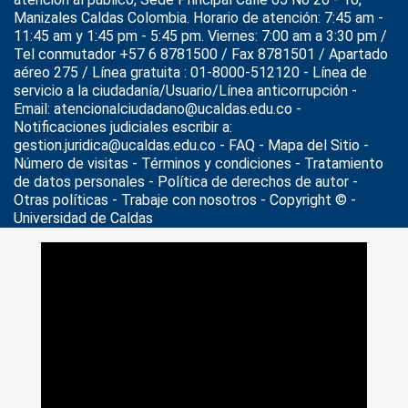
Manizales Caldas Colombia. Horario de atención: 7:45 am -
11:45 am y 1:45 pm - 5:45 pm. Viernes: 7:00 am a 3:30 pm /
Tel conmutador +57 6 8781500 / Fax 8781501 / Apartado
aéreo 275 / Línea gratuita : 01-8000-512120 - Línea de
servicio a la ciudadanía/Usuario/Línea anticorrupción -
Email: atencionalciudadano@ucaldas.edu.co -
Notificaciones judiciales escribir a:
gestion.juridica@ucaldas.edu.co -
FAQ - Mapa del Sitio -
Número de visitas - Términos y condiciones
-
Tratamiento
de datos personales
- Política de derechos de autor -
Otras políticas - Trabaje con nosotros - Copyright © -
Universidad de Caldas
>
Noticias
>
Actualidad
>
Convocatoria comité de currículo
del programa Maestro en Música