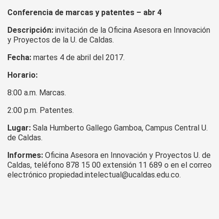
marcas
Conferencia de marcas y patentes – abr 4
y
patentes
Descripción:
invitación de la Oficina Asesora en Innovación
–
y Proyectos de la U. de Caldas.
abr
4
Fecha:
martes 4 de abril del 2017.
Horario:
8:00 a.m. Marcas.
2:00 p.m. Patentes.
Lugar:
Sala Humberto Gallego Gamboa, Campus Central U.
de Caldas.
Informes:
Oficina Asesora en Innovación y Proyectos U. de
Caldas, teléfono 878 15 00 extensión 11 689 o en el correo
electrónico propiedad.intelectual@ucaldas.edu.co.