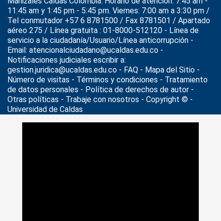
Manizales Caldas Colombia. Horario de atención: 7:45 am -
11:45 am y 1:45 pm - 5:45 pm. Viernes: 7:00 am a 3:30 pm /
Tel conmutador +57 6 8781500 / Fax 8781501 / Apartado
aéreo 275 / Línea gratuita : 01-8000-512120 - Línea de
servicio a la ciudadanía/Usuario/Línea anticorrupción -
Email: atencionalciudadano@ucaldas.edu.co -
Notificaciones judiciales escribir a:
gestion.juridica@ucaldas.edu.co -
FAQ - Mapa del Sitio -
Número de visitas - Términos y condiciones
-
Tratamiento
de datos personales
- Política de derechos de autor -
Otras políticas - Trabaje con nosotros - Copyright © -
Universidad de Caldas
>
Noticias
>
Eventos
>
Conferencia de marcas y patentes –
abr 4