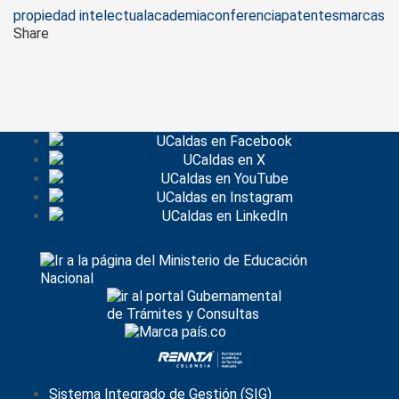
Tags
propiedad intelectual
academia
conferencia
patentes
marcas
Share
Sistema Integrado de Gestión (SIG)