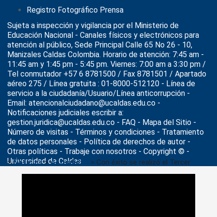
Registro Fotográfico Prensa
Sujeta a inspección y vigilancia por el
Ministerio de
Educación Nacional
- Canales físicos y electrónicos para
atención al público, Sede Principal Calle 65 No 26 - 10,
Manizales Caldas Colombia. Horario de atención: 7:45 am -
11:45 am y 1:45 pm - 5:45 pm. Viernes: 7:00 am a 3:30 pm /
Tel conmutador +57 6 8781500 / Fax 8781501 / Apartado
aéreo 275 / Línea gratuita : 01-8000-512120 - Línea de
servicio a la ciudadanía/Usuario/Línea anticorrupción -
Email: atencionalciudadano@ucaldas.edu.co -
Notificaciones judiciales escribir a:
gestion.juridica@ucaldas.edu.co -
FAQ - Mapa del Sitio -
Número de visitas - Términos y condiciones
-
Tratamiento
de datos personales
- Política de derechos de autor -
Otras políticas - Trabaje con nosotros - Copyright © -
Universidad de Caldas
>
Noticias
>
Actualidad
>
Con éxito se realizó el Tercer
Encuentro de Investigación en Salud “Tendencias de
Investigación en Salud”