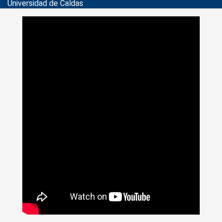
Universidad de Caldas
>
Noticias
>
Actualidad
>
Comité de Política Cultural busca
representantes de estudiantes y egresados