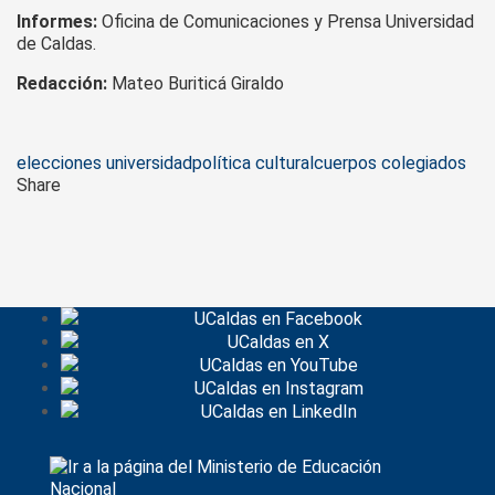
Informes:
Oficina de Comunicaciones y Prensa Universidad
de Caldas.
Redacción:
Mateo Buriticá Giraldo
Tags
elecciones universidad
política cultural
cuerpos colegiados
Share