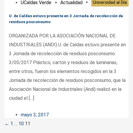
UCaldas Verde
Actualidad
Universidad al Día
U. de Caldas estuvo presente en 3 Jornada de recolección de
residuos posconsumo
ORGANIZADA POR LA ASOCIACIÓN NACIONAL DE
INDUSTRIALES (ANDI) U. de Caldas estuvo presente en
3 Jornada de recolección de residuos posconsumo
3/05/2017 Plástico, cartón y residuos de luminarias,
entre otros, fueron los elementos recogidos en la 3
Jornada de recolección de residuos posconsumo, que la
Asociación Nacional de Industriales (Andi) realizó en la
ciudad el […]
mayo 3, 2017
Posts
←
1
…
10
11
navigation