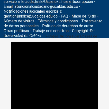
servicio a la ciudadanía/Usuario/Línea anticorrupción -
Email: atencionalciudadano@ucaldas.edu.co -
Notificaciones judiciales escribir a:
gestion.juridica@ucaldas.edu.co -
FAQ - Mapa del Sitio -
Número de visitas - Términos y condiciones
-
Tratamiento
de datos personales
- Política de derechos de autor -
Otras políticas - Trabaje con nosotros - Copyright © -
Universidad de Caldas
>
Noticias
>
Actualidad
>
Capacitaciones para bases de
datos de la Biblioteca del Centro Cultural Universitario Rogelio
Salmona