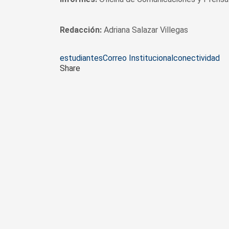
Redacción:
Adriana Salazar Villegas
Tags
estudiantes
Correo Institucional
conectividad
Share