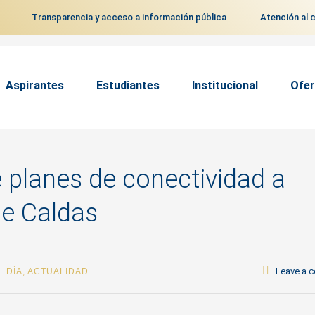
Transparencia y acceso a información pública
Atención al 
Aspirantes
Estudiantes
Institucional
Ofer
 planes de conectividad a
de Caldas
Leave a 
L DÍA
,
ACTUALIDAD