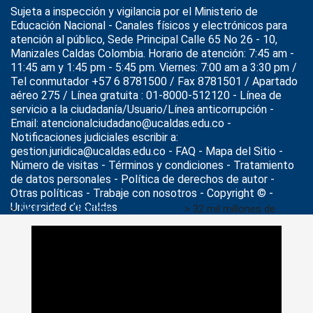
Sujeta a inspección y vigilancia por el
Ministerio de
Educación Nacional
- Canales físicos y electrónicos para
atención al público, Sede Principal Calle 65 No 26 - 10,
Manizales Caldas Colombia. Horario de atención: 7:45 am -
11:45 am y 1:45 pm - 5:45 pm. Viernes: 7:00 am a 3:30 pm /
Tel conmutador +57 6 8781500 / Fax 8781501 / Apartado
aéreo 275 / Línea gratuita : 01-8000-512120 - Línea de
servicio a la ciudadanía/Usuario/Línea anticorrupción -
Email: atencionalciudadano@ucaldas.edu.co -
Notificaciones judiciales escribir a:
gestion.juridica@ucaldas.edu.co -
FAQ - Mapa del Sitio -
Número de visitas - Términos y condiciones
-
Tratamiento
de datos personales
- Política de derechos de autor -
Otras políticas - Trabaje con nosotros - Copyright © -
Universidad de Caldas
>
Noticias
>
UCaldas Colaborativa
>
32 mil millones de
pesos de ahorro para las personas del campo gracias a las
atenciones brindadas por Telesalud