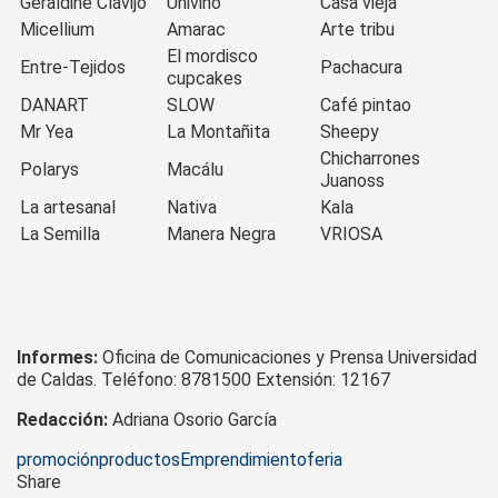
Geraldine Clavijo
Univino
Casa vieja
Micellium
Amarac
Arte tribu
El mordisco
Entre-Tejidos
Pachacura
cupcakes
DANART
SLOW
Café pintao
Mr Yea
La Montañita
Sheepy
Chicharrones
Polarys
Macálu
Juanoss
La artesanal
Nativa
Kala
La Semilla
Manera Negra
VRIOSA
Informes:
Oficina de Comunicaciones y Prensa Universidad
de Caldas. Teléfono: 8781500 Extensión: 12167
Redacción:
Adriana Osorio García
Tags
promoción
productos
Emprendimiento
feria
Share