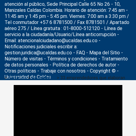
atención al público, Sede Principal Calle 65 No 26 - 10,
Manizales Caldas Colombia. Horario de atención: 7:45 am -
11:45 am y 1:45 pm - 5:45 pm. Viernes: 7:00 am a 3:30 pm /
Tel conmutador +57 6 8781500 / Fax 8781501 / Apartado
aéreo 275 / Línea gratuita : 01-8000-512120 - Línea de
servicio a la ciudadanía/Usuario/Línea anticorrupción -
Email: atencionalciudadano@ucaldas.edu.co -
Notificaciones judiciales escribir a:
gestion.juridica@ucaldas.edu.co -
FAQ - Mapa del Sitio -
Número de visitas - Términos y condiciones
-
Tratamiento
de datos personales
- Política de derechos de autor -
Otras políticas - Trabaje con nosotros - Copyright © -
Universidad de Caldas
>
Noticias
>
Actualidad
>
33 emprendedores que elaboran
sus propios productos participarán en la Feria de
Emprendimiento Universitaria