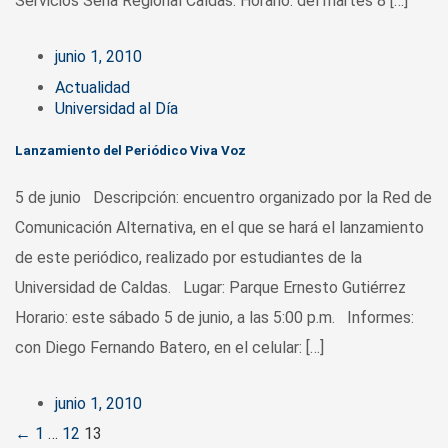
Servicios Sena Regional Caldas. Horario: del martes 8 […]
junio 1, 2010
Actualidad
Universidad al Día
Lanzamiento del Periódico Viva Voz
5 de junio Descripción: encuentro organizado por la Red de
Comunicación Alternativa, en el que se hará el lanzamiento
de este periódico, realizado por estudiantes de la
Universidad de Caldas. Lugar: Parque Ernesto Gutiérrez
Horario: este sábado 5 de junio, a las 5:00 p.m. Informes:
con Diego Fernando Batero, en el celular: […]
junio 1, 2010
Posts
←
1
…
12
13