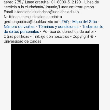
aéreo 275 / Línea gratuita : 01-8000-512120 - Línea de
servicio a la ciudadanía/Usuario/Línea anticorrupción -
Email: atencionalciudadano@ucaldas.edu.co -
Notificaciones judiciales escribir a:
gestion.juridica@ucaldas.edu.co -
FAQ - Mapa del Sitio -
Número de visitas - Términos y condiciones
-
Tratamiento
de datos personales
- Política de derechos de autor -
Otras políticas - Trabaje con nosotros - Copyright © -
Universidad de Caldas