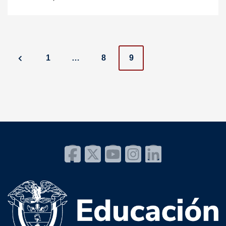
P
1
…
8
9
o
s
t
s
n
a
v