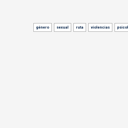
Tags
género
sexual
ruta
violencias
psico