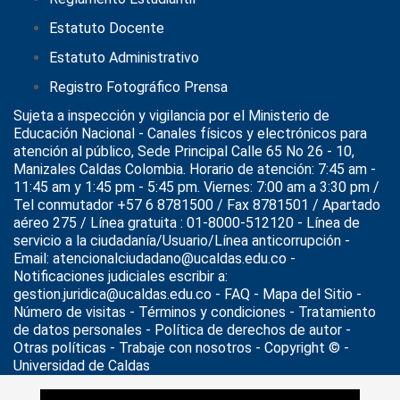
Estatuto Docente
Estatuto Administrativo
Registro Fotográfico Prensa
Sujeta a inspección y vigilancia por el
Ministerio de
Educación Nacional
- Canales físicos y electrónicos para
atención al público, Sede Principal Calle 65 No 26 - 10,
Manizales Caldas Colombia. Horario de atención: 7:45 am -
11:45 am y 1:45 pm - 5:45 pm. Viernes: 7:00 am a 3:30 pm /
Tel conmutador +57 6 8781500 / Fax 8781501 / Apartado
aéreo 275 / Línea gratuita : 01-8000-512120 - Línea de
servicio a la ciudadanía/Usuario/Línea anticorrupción -
Email: atencionalciudadano@ucaldas.edu.co -
Notificaciones judiciales escribir a:
gestion.juridica@ucaldas.edu.co -
FAQ - Mapa del Sitio -
Número de visitas - Términos y condiciones
-
Tratamiento
de datos personales
- Política de derechos de autor -
Otras políticas - Trabaje con nosotros - Copyright © -
Universidad de Caldas
>
Noticias
>
Actualidad
>
Ruta de Atención para Víctimas de