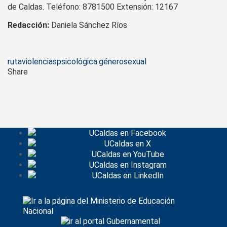
de Caldas. Teléfono: 8781500 Extensión: 12167
Redacción:
Daniela Sánchez Ríos
Tags
ruta
violencias
psicológica.
género
sexual
Share