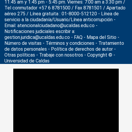
11:45 am y 1:45 pm - 5:45 pm. Viernes: 7:00 am a 3:30 pm /
Tel conmutador +57 6 8781500 / Fax 8781501 / Apartado
aéreo 275 / Línea gratuita : 01-8000-512120 - Línea de
servicio a la ciudadanía/Usuario/Línea anticorrupción -
Email: atencionalciudadano@ucaldas.edu.co -
Notificaciones judiciales escribir a:
gestion.juridica@ucaldas.edu.co -
FAQ - Mapa del Sitio -
Número de visitas - Términos y condiciones
-
Tratamiento
de datos personales
- Política de derechos de autor -
Otras políticas - Trabaje con nosotros - Copyright © -
Universidad de Caldas
>
Noticias
>
Actualidad
>
Primer Coloquio Internacional de
Humanidades Digitales