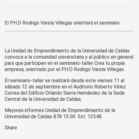
U.
de
Caldas
El P.H.D Rodrigo Varela Villegas orientará el seminario
realiza
el
seminario-
taller
Crea
La Unidad de Emprendimiento de la Universidad de Caldas
tu
convoca a la comunidad universitaria y al público en general
para que participen en el seminario-taller Crea tu propia
propia
empresa, orientado por el P.H.D Rodrigo Varela Villegas.
empresa
El seminario-taller se realizará desde este viernes 11 al
sábado 12 de septiembre en el Auditorio Roberto Vélez
Correa del Edificio Orlando Sierra Hernández de la Sede
Central de la Universidad de Caldas.
Mayores informes Unidad de Emprendimiento de la
Universidad de Caldas 878 15 00 Ext. 12548.
Share