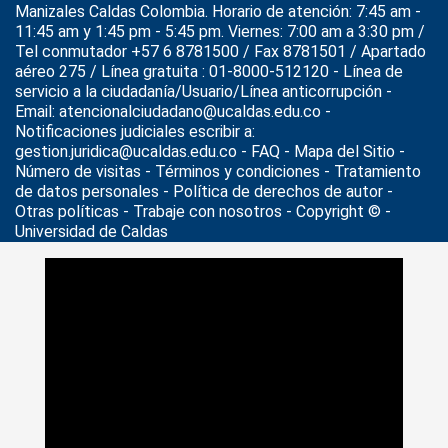
Manizales Caldas Colombia. Horario de atención: 7:45 am -
11:45 am y 1:45 pm - 5:45 pm. Viernes: 7:00 am a 3:30 pm /
Tel conmutador +57 6 8781500 / Fax 8781501 / Apartado
aéreo 275 / Línea gratuita : 01-8000-512120 - Línea de
servicio a la ciudadanía/Usuario/Línea anticorrupción -
Email: atencionalciudadano@ucaldas.edu.co -
Notificaciones judiciales escribir a:
gestion.juridica@ucaldas.edu.co -
FAQ - Mapa del Sitio -
Número de visitas - Términos y condiciones
-
Tratamiento
de datos personales
- Política de derechos de autor -
Otras políticas - Trabaje con nosotros - Copyright © -
Universidad de Caldas
>
Noticias
>
Actualidad
>
U. de Caldas realiza el seminario-
taller Crea tu propia empresa