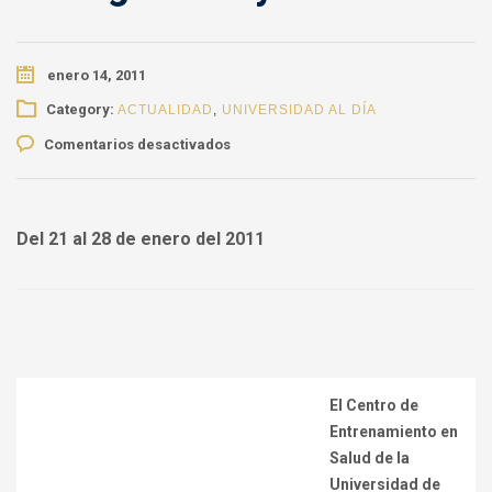
enero 14, 2011
Category:
ACTUALIDAD
,
UNIVERSIDAD AL DÍA
en
Comentarios desactivados
U.
de
Caldas
programa
Del 21 al 28 de enero del 2011
su
Semana
Académica
de
Reanimación,
Emergencias
y
El Centro de
Desastres
Entrenamiento en
Salud de la
Universidad de