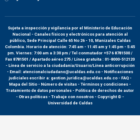
Sujeta a inspección y vigilancia por el
Ministerio de Educación
Nacional
- Canales físicos y electrónicos para atención al
público, Sede Principal Calle 65 No 26 - 10, Manizales Caldas
Colombia. Horario de atención: 7:45 am - 11:45 am y 1:45 pm - 5:45
pm. Viernes: 7:00 am a 3:30 pm / Tel conmutador +57 6 8781500 /
Fax 8781501 / Apartado aéreo 275 / Línea gratuita : 01-8000-512120
- Línea de servicio a la ciudadanía/Usuario/Línea anticorrupción
- Email: atencionalciudadano@ucaldas.edu.co - Notificaciones
judiciales escribir a: gestion.juridica@ucaldas.edu.co -
FAQ -
Mapa del Sitio - Número de visitas - Términos y condiciones
-
Tratamiento de datos personales
- Política de derechos de autor
- Otras políticas - Trabaje con nosotros - Copyright © -
Universidad de Caldas
>
Noticias
>
Universidad intergeneracional