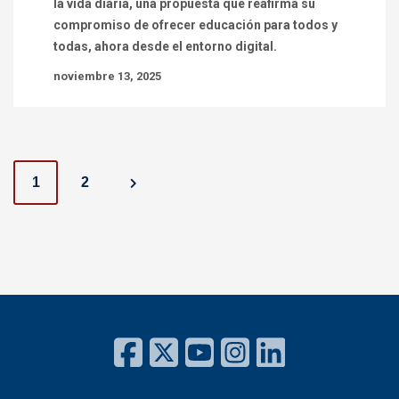
la vida diaria, una propuesta que reafirma su
compromiso de ofrecer educación para todos y
todas, ahora desde el entorno digital.
noviembre 13, 2025
P
1
2
o
s
t
s
n