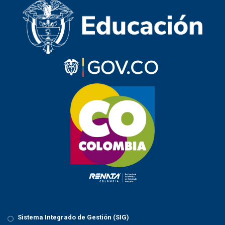
a
v
i
g
a
t
i
o
n
Sistema Integrado de Gestión (SIG)