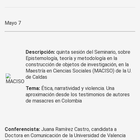
Seminario
de
Integración
Mayo 7
1
Maestría
en
Ciencias
Sociales
Descripción:
quinta sesión del
Seminario, sobre
U.
Epistemología, teoría y metodología en la
de
construcción de objetos de investigación, en la
Caldas
Maestría en Ciencias Sociales (MACISO) de la U.
de Caldas
Tema:
Ética, narratividad y violencia. Una
aproximación desde los testimonios de autores
de masacres en Colombia
Conferencista:
Juana Ramírez Castro, candidata a
Doctora en Comunicación de la Universidad de Valencia