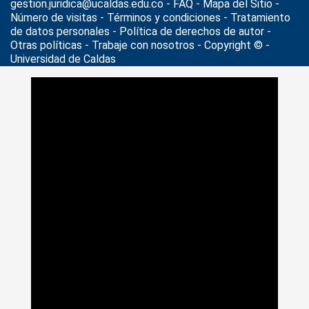
gestion.juridica@ucaldas.edu.co -
FAQ - Mapa del Sitio -
Número de visitas - Términos y condiciones
-
Tratamiento
de datos personales
- Política de derechos de autor -
Otras políticas - Trabaje con nosotros - Copyright © -
Universidad de Caldas
>
Noticias
>
Actualidad
>
Seminario de Integración 1
Maestría en Ciencias Sociales U. de Caldas