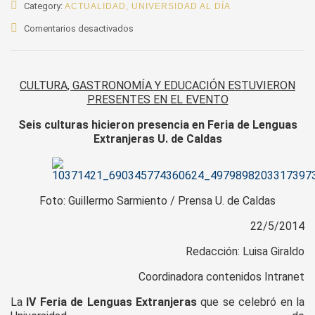
Category:
ACTUALIDAD
,
UNIVERSIDAD AL DÍA
en
Comentarios desactivados
Seis
culturas
hicieron
CULTURA, GASTRONOMÍA Y EDUCACIÓN ESTUVIERON
presencia
PRESENTES EN EL EVENTO
en
Feria
Seis culturas hicieron presencia en Feria de Lenguas
de
Extranjeras U. de Caldas
Lenguas
Extranjeras
U.
de
Foto: Guillermo Sarmiento / Prensa U. de Caldas
Caldas
22/5/2014
Redacción: Luisa Giraldo
Coordinadora contenidos Intranet
La
IV Feria de Lenguas Extranjeras
que se celebró en la