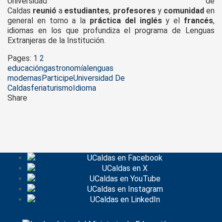
Universidad de
Caldas
reunió
a
estudiantes
,
profesores
y
comunidad
en
general en torno a la
práctica del inglés
y el
francés
,
idiomas en los que profundiza el programa de Lenguas
Extranjeras de la Institución.
Pages:
1
2
Tags
educación
gastronomía
lenguas
modernas
Participe
Universidad De
Caldas
feria
turismo
Idioma
Share