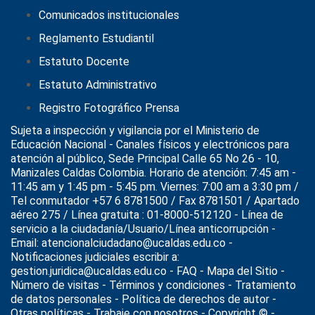
Comunicados institucionales
Reglamento Estudiantil
Estatuto Docente
Estatuto Administrativo
Registro Fotográfico Prensa
Sujeta a inspección y vigilancia por el
Ministerio de
Educación Nacional
- Canales físicos y electrónicos para
atención al público, Sede Principal Calle 65 No 26 - 10,
Manizales Caldas Colombia. Horario de atención: 7:45 am -
11:45 am y 1:45 pm - 5:45 pm. Viernes: 7:00 am a 3:30 pm /
Tel conmutador +57 6 8781500 / Fax 8781501 / Apartado
aéreo 275 / Línea gratuita : 01-8000-512120 - Línea de
servicio a la ciudadanía/Usuario/Línea anticorrupción -
Email: atencionalciudadano@ucaldas.edu.co -
Notificaciones judiciales escribir a:
gestion.juridica@ucaldas.edu.co -
FAQ - Mapa del Sitio -
Número de visitas - Términos y condiciones
-
Tratamiento
de datos personales
- Política de derechos de autor -
Otras políticas - Trabaje con nosotros - Copyright © -