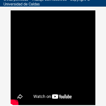
Universidad de Caldas
>
Noticias
>
Actualidad
>
Seis culturas hicieron presencia en
Feria de Lenguas Extranjeras U. de Caldas