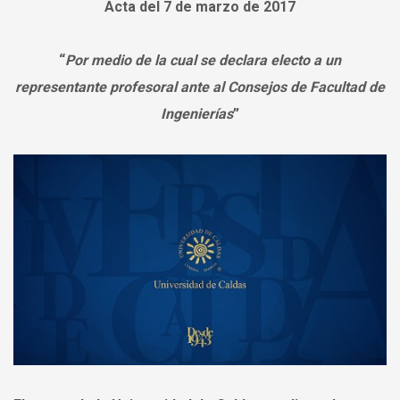
Acta del 7 de marzo de 2017
un
representante
profesoral
“
Por medio de la cual se declara electo a un
ante
el
representante profesoral ante al Consejos de Facultad de
Consejo
Ingenierías
”
de
Facultad
de
Ingenierías