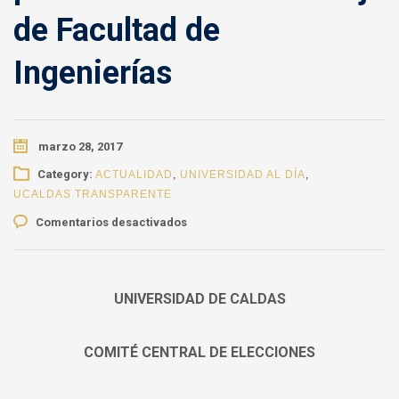
de Facultad de
Ingenierías
marzo 28, 2017
Category:
ACTUALIDAD
,
UNIVERSIDAD AL DÍA
,
UCALDAS TRANSPARENTE
en
Comentarios desactivados
Resolución
por
medio
del
UNIVERSIDAD DE CALDAS
cual
se
COMITÉ CENTRAL DE ELECCIONES
declara
electo
a