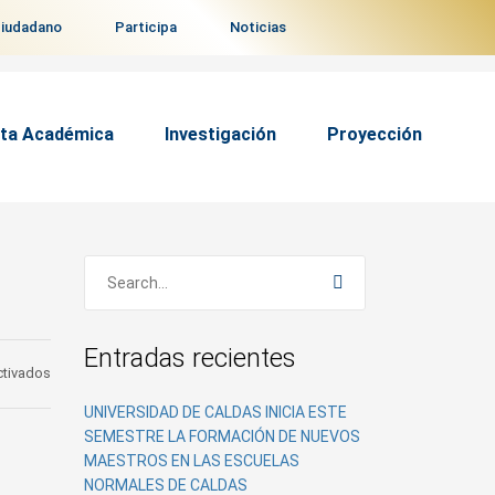
ciudadano
Participa
Noticias
ta Académica
Investigación
Proyección
Entradas recientes
en
ctivados
Rector
UNIVERSIDAD DE CALDAS INICIA ESTE
gestionó
SEMESTRE LA FORMACIÓN DE NUEVOS
recursos
MAESTROS EN LAS ESCUELAS
para
NORMALES DE CALDAS
la