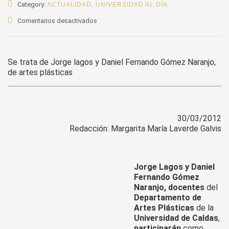
Category:
ACTUALIDAD
,
UNIVERSIDAD AL DÍA
en
Comentarios desactivados
Profesores
de
U.
Se trata de Jorge lagos y Daniel Fernando Gómez Naranjo,
de
de artes plásticas
Caldas,
en
congreso
internacional
de
30/03/2012
Redacción: Margarita María Laverde Galvis
estudio
avanzado,
en
Brasil
Jorge Lagos y Daniel
Fernando Gómez
Naranjo,
docentes
del
Departamento de
Artes Plásticas
de la
Universidad de Caldas
,
participarán
como