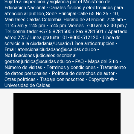
Sujeta a inspección y vigilancia por el
Ministerio de
Educación Nacional
- Canales físicos y electrónicos para
atención al público, Sede Principal Calle 65 No 26 - 10,
Manizales Caldas Colombia. Horario de atención: 7:45 am -
11:45 am y 1:45 pm - 5:45 pm. Viernes: 7:00 am a 3:30 pm /
Tel conmutador +57 6 8781500 / Fax 8781501 / Apartado
aéreo 275 / Línea gratuita : 01-8000-512120 - Línea de
servicio a la ciudadanía/Usuario/Línea anticorrupción -
Email: atencionalciudadano@ucaldas.edu.co -
Notificaciones judiciales escribir a:
gestion.juridica@ucaldas.edu.co -
FAQ - Mapa del Sitio -
Número de visitas - Términos y condiciones
-
Tratamiento
de datos personales
- Política de derechos de autor -
Otras políticas - Trabaje con nosotros - Copyright © -
Universidad de Caldas
>
Noticias
>
Actualidad
>
Profesores de U. de Caldas, en
congreso internacional de estudio avanzado, en Brasil