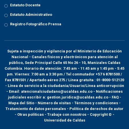
Estatuto Docente
Estatuto Administrativo
Registro Fotográfico Prensa
Sujeta a inspección y vigilancia por el
Ministerio de Educación
Nacional
- Canales físicos y electrónicos para atención al
público, Sede Principal Calle 65 No 26 - 10, Manizales Caldas
Colombia. Horario de atención: 7:45 am - 11:45 am y 1:45 pm - 5:45
pm. Viernes: 7:00 am a 3:30 pm / Tel conmutador +57 6 8781500 /
Fax 8781501 / Apartado aéreo 275 / Línea gratuita : 01-8000-512120
- Línea de servicio a la ciudadanía/Usuario/Línea anticorrupción
- Email: atencionalciudadano@ucaldas.edu.co - Notificaciones
judiciales escribir a: gestion.juridica@ucaldas.edu.co -
FAQ -
Mapa del Sitio - Número de visitas - Términos y condiciones
-
Tratamiento de datos personales
- Política de derechos de autor
- Otras políticas - Trabaje con nosotros - Copyright © -
Universidad de Caldas