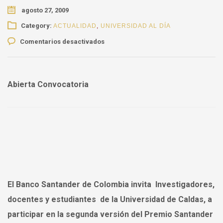
agosto 27, 2009
Category:
ACTUALIDAD
,
UNIVERSIDAD AL DÍA
en
Comentarios desactivados
Premio
Santander
de
Emprendimiento,
Abierta Convocatoria
Ciencia
e
Innovación
2009
El Banco Santander de Colombia invita Investigadores,
docentes y estudiantes de la Universidad de Caldas, a
participar en la segunda versión del Premio Santander