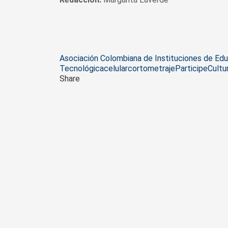
Tags
Asociación Colombiana de Instituciones de Edu
Tecnológica
celular
cortometraje
Participe
Cultu
Share