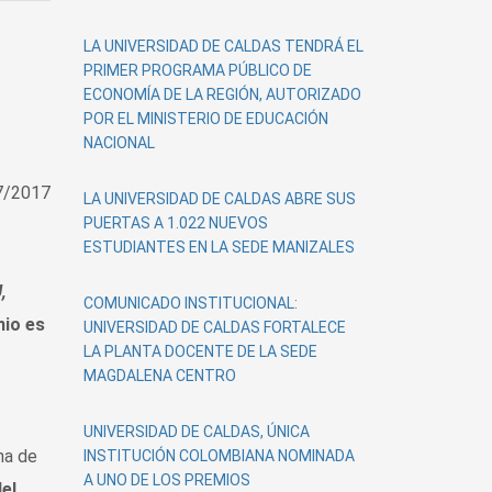
en
Concurso
LA UNIVERSIDAD DE CALDAS TENDRÁ EL
de
PRIMER PROGRAMA PÚBLICO DE
cortometrajes
ECONOMÍA DE LA REGIÓN, AUTORIZADO
con
POR EL MINISTERIO DE EDUCACIÓN
celulares
NACIONAL
La
paz
7/2017
en
LA UNIVERSIDAD DE CALDAS ABRE SUS
la
PUERTAS A 1.022 NUEVOS
U
ESTUDIANTES EN LA SEDE MANIZALES
,
COMUNICADO INSTITUCIONAL:
mio es
UNIVERSIDAD DE CALDAS FORTALECE
LA PLANTA DOCENTE DE LA SEDE
MAGDALENA CENTRO
UNIVERSIDAD DE CALDAS, ÚNICA
na de
INSTITUCIÓN COLOMBIANA NOMINADA
A UNO DE LOS PREMIOS
el