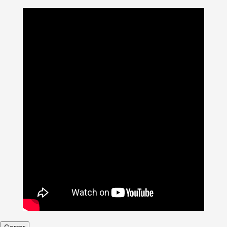
>
Noticias
>
Actualidad
>
Maestría en Ciencias de la Tierra
de la U. de Caldas tiene abiertas sus inscripciones