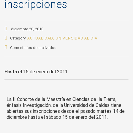
inscripciones
diciembre 20, 2010
Category:
ACTUALIDAD
,
UNIVERSIDAD AL DÍA
en
Comentarios desactivados
Maestría
en
Ciencias
Hasta el 15 de enero del 2011
de
la
Tierra
de
la
La II Cohorte de la Maestría en Ciencias de la Tierra,
U.
énfasis Investigación, de la Universidad de Caldas tiene
de
abiertas sus inscripciones desde el pasado martes 14 de
Caldas
diciembre hasta el sábado 15 de enero del 2011.
tiene
abiertas