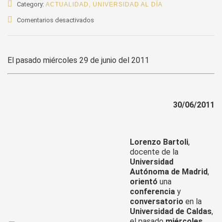
Category:
ACTUALIDAD
,
UNIVERSIDAD AL DÍA
en
Comentarios desactivados
Lorenzo
Bartoli,
de
El pasado miércoles 29 de junio del 2011
la
U.
Autónoma
de
Madrid,
30/06/2011
orientó
conferencias
en
Lorenzo Bartoli
,
la
docente de la
U.
Universidad
de
Autónoma de Madrid
,
Caldas
orientó
una
conferencia
y
conversatorio
en la
Universidad de Caldas
,
el pasado
miércoles