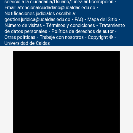
servicio a la ciudadanía/Usuario/Línea anticorrupción -
Email: atencionalciudadano@ucaldas.edu.co -
Notificaciones judiciales escribir a:
gestion.juridica@ucaldas.edu.co -
FAQ - Mapa del Sitio -
Número de visitas - Términos y condiciones
-
Tratamiento
de datos personales
- Política de derechos de autor -
Otras políticas - Trabaje con nosotros - Copyright © -
Universidad de Caldas
>
Noticias
>
Actualidad
>
Lorenzo Bartoli, de la U. Autónoma
de Madrid, orientó conferencias en la U. de Caldas