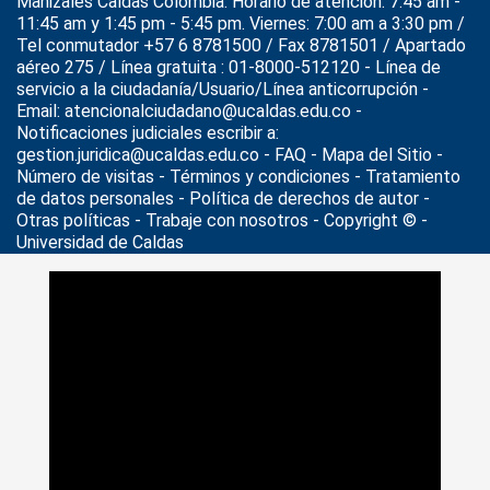
Manizales Caldas Colombia. Horario de atención: 7:45 am -
11:45 am y 1:45 pm - 5:45 pm. Viernes: 7:00 am a 3:30 pm /
Tel conmutador +57 6 8781500 / Fax 8781501 / Apartado
aéreo 275 / Línea gratuita : 01-8000-512120 - Línea de
servicio a la ciudadanía/Usuario/Línea anticorrupción -
Email: atencionalciudadano@ucaldas.edu.co -
Notificaciones judiciales escribir a:
gestion.juridica@ucaldas.edu.co -
FAQ - Mapa del Sitio -
Número de visitas - Términos y condiciones
-
Tratamiento
de datos personales
- Política de derechos de autor -
Otras políticas - Trabaje con nosotros - Copyright © -
Universidad de Caldas
>
Noticias
>
Actualidad
>
Inscríbase a curso de preparación
para examen TOEFL