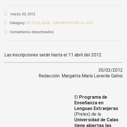
marzo 30, 2012
Category:
ACTUALIDAD
,
UNIVERSIDAD AL DÍA
en
Comentarios desactivados
Inscríbase
a
curso
Las inscripciones serán hasta el 11 abril del 2012
de
preparación
para
30/03/2012
examen
Redacción: Margarita María Laverde Galvis
TOEFL
El
Programa de
Enseñanza en
Lenguas Extranjeras
(Prelex) de la
Universidad de Calas
tiene abiertas las