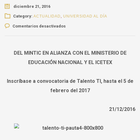
diciembre 21, 2016
Category:
ACTUALIDAD
,
UNIVERSIDAD AL DÍA
en
Comentarios desactivados
Inscríbase
a
convocatoria
de
DEL MINTIC EN ALIANZA CON EL MINISTERIO DE
Talento
EDUCACIÓN NACIONAL Y EL ICETEX
TI,
hasta
el
Inscríbase a convocatoria de Talento TI, hasta el 5 de
5
febrero del 2017
de
febrero
del
21/12/2016
2017