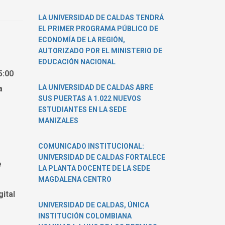
de
Fotografía
LA UNIVERSIDAD DE CALDAS TENDRÁ
Histórica
EL PRIMER PROGRAMA PÚBLICO DE
de
ECONOMÍA DE LA REGIÓN,
la
AUTORIZADO POR EL MINISTERIO DE
U.
EDUCACIÓN NACIONAL
de
5:00
Caldas
LA UNIVERSIDAD DE CALDAS ABRE
a
SUS PUERTAS A 1.022 NUEVOS
ESTUDIANTES EN LA SEDE
MANIZALES
COMUNICADO INSTITUCIONAL:
UNIVERSIDAD DE CALDAS FORTALECE
e
LA PLANTA DOCENTE DE LA SEDE
MAGDALENA CENTRO
ital
UNIVERSIDAD DE CALDAS, ÚNICA
INSTITUCIÓN COLOMBIANA