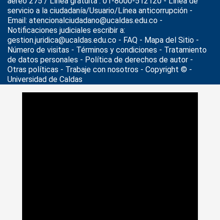
aéreo 275 / Línea gratuita : 01-8000-512120 - Línea de
servicio a la ciudadanía/Usuario/Línea anticorrupción -
Email: atencionalciudadano@ucaldas.edu.co -
Notificaciones judiciales escribir a:
gestion.juridica@ucaldas.edu.co -
FAQ - Mapa del Sitio -
Número de visitas - Términos y condiciones
-
Tratamiento
de datos personales
- Política de derechos de autor -
Otras políticas - Trabaje con nosotros - Copyright © -
Universidad de Caldas
>
Noticias
>
Actualidad
>
Gerente de Educación y Servicios
ESET Latinoamérica orientó charla en U. de Caldas