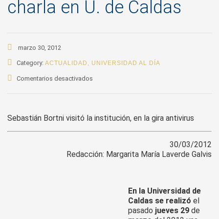
charla en U. de Caldas
marzo 30, 2012
Category:
ACTUALIDAD
,
UNIVERSIDAD AL DÍA
en
Comentarios desactivados
Gerente
de
Educación
Sebastián Bortni visitó la institución, en la gira antivirus
y
Servicios
ESET
30/03/2012
Latinoamérica
Redacción: Margarita María Laverde Galvis
orientó
charla
en
En la Universidad de
U.
Caldas se realizó
el
de
pasado
jueves 29
de
Caldas