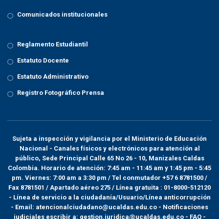
Comunicados institucionales
Reglamento Estudiantil
Estatuto Docente
Estatuto Administrativo
Registro Fotográfico Prensa
Sujeta a inspección y vigilancia por el
Ministerio de Educación
Nacional
- Canales físicos y electrónicos para atención al
público, Sede Principal Calle 65 No 26 - 10, Manizales Caldas
Colombia. Horario de atención: 7:45 am - 11:45 am y 1:45 pm - 5:45
pm. Viernes: 7:00 am a 3:30 pm / Tel conmutador +57 6 8781500 /
Fax 8781501 / Apartado aéreo 275 / Línea gratuita : 01-8000-512120
- Línea de servicio a la ciudadanía/Usuario/Línea anticorrupción
- Email: atencionalciudadano@ucaldas.edu.co - Notificaciones
judiciales escribir a: gestion.juridica@ucaldas.edu.co -
FAQ -