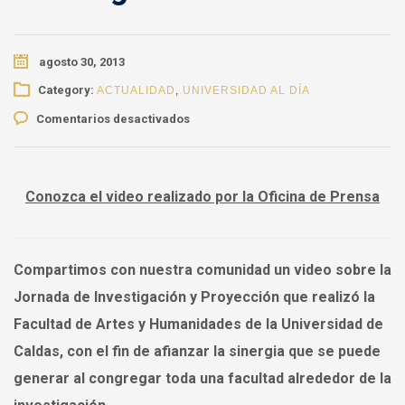
agosto 30, 2013
Category:
ACTUALIDAD
,
UNIVERSIDAD AL DÍA
en
Comentarios desactivados
Facultad
de
Artes
y
Conozca el video realizado por la Oficina de Prensa
Humanidades
presentó
sus
Compartimos con nuestra comunidad un video sobre la
fortalezas
en
Jornada de Investigación y Proyección que realizó la
investigación
Facultad de Artes y Humanidades de la Universidad de
Caldas, con el fin de afianzar la sinergia que se puede
generar al congregar toda una facultad alrededor de la