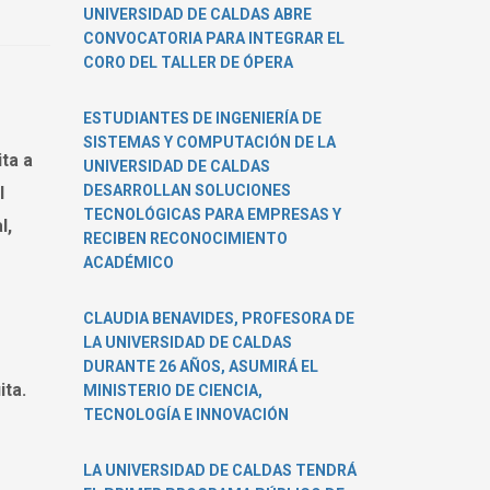
invita
UNIVERSIDAD DE CALDAS ABRE
a
CONVOCATORIA PARA INTEGRAR EL
la
CORO DEL TALLER DE ÓPERA
conferencia
Del
ESTUDIANTES DE INGENIERÍA DE
Estado
SISTEMAS Y COMPUTACIÓN DE LA
social
ta a
UNIVERSIDAD DE CALDAS
al
DESARROLLAN SOLUCIONES
l
Estado
TECNOLÓGICAS PARA EMPRESAS Y
de
l,
RECIBEN RECONOCIMIENTO
opinión
ACADÉMICO
CLAUDIA BENAVIDES, PROFESORA DE
LA UNIVERSIDAD DE CALDAS
DURANTE 26 AÑOS, ASUMIRÁ EL
ita.
MINISTERIO DE CIENCIA,
TECNOLOGÍA E INNOVACIÓN
LA UNIVERSIDAD DE CALDAS TENDRÁ