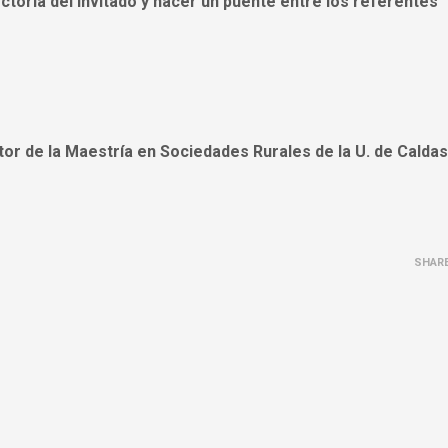
ectoria del invitado y hacer un puente entre los referentes
or de la Maestría en Sociedades Rurales de la U. de Caldas
SHAR