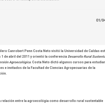
01/0
silero
Canrobert Penn Costa Neto
visitó la
Universidad
de Caldas
es
s 1
de
abril
del 2011 y
orientó
la conferencia
Desarrollo Rural Sustent
ersión Agroecológica
.
Costa Neto dictó algunos cursos para estudia
es e invitados de la Facultad de Ciencias Agropecuarias de la
ción.
a relación entre la agroecológia como desarrollo rural sustentable