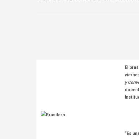
El bra
vierne
y Conv
docent
Institu
“Es un