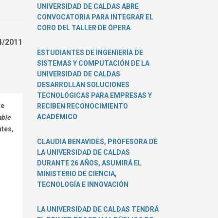
habló
UNIVERSIDAD DE CALDAS ABRE
sobre
CONVOCATORIA PARA INTEGRAR EL
desarrollo
CORO DEL TALLER DE ÓPERA
rural
4/2011
sustentable,
ESTUDIANTES DE INGENIERÍA DE
en
SISTEMAS Y COMPUTACIÓN DE LA
la
UNIVERSIDAD DE CALDAS
U.
DESARROLLAN SOLUCIONES
de
TECNOLÓGICAS PARA EMPRESAS Y
Caldas
te
RECIBEN RECONOCIMIENTO
ACADÉMICO
able
ntes,
CLAUDIA BENAVIDES, PROFESORA DE
LA UNIVERSIDAD DE CALDAS
DURANTE 26 AÑOS, ASUMIRÁ EL
MINISTERIO DE CIENCIA,
TECNOLOGÍA E INNOVACIÓN
LA UNIVERSIDAD DE CALDAS TENDRÁ