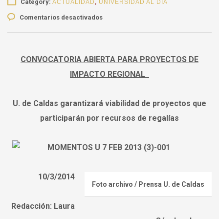
Category:
ACTUALIDAD
,
UNIVERSIDAD AL DÍA
en
Comentarios desactivados
Convocatoria
de
proyectos
de
CONVOCATORIA ABIERTA PARA PROYECTOS DE
regalías
IMPACTO REGIONAL
U. de Caldas garantizará viabilidad de proyectos que
participarán por recursos de regalías
10/3/2014
Foto archivo / Prensa U. de Caldas
Redacción: Laura