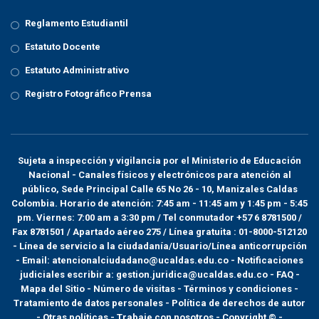
Reglamento Estudiantil
Estatuto Docente
Estatuto Administrativo
Registro Fotográfico Prensa
Sujeta a inspección y vigilancia por el
Ministerio de Educación
Nacional
- Canales físicos y electrónicos para atención al
público, Sede Principal Calle 65 No 26 - 10, Manizales Caldas
Colombia. Horario de atención: 7:45 am - 11:45 am y 1:45 pm - 5:45
pm. Viernes: 7:00 am a 3:30 pm / Tel conmutador +57 6 8781500 /
Fax 8781501 / Apartado aéreo 275 / Línea gratuita : 01-8000-512120
- Línea de servicio a la ciudadanía/Usuario/Línea anticorrupción
- Email: atencionalciudadano@ucaldas.edu.co - Notificaciones
judiciales escribir a: gestion.juridica@ucaldas.edu.co -
FAQ -
Mapa del Sitio - Número de visitas - Términos y condiciones
-
Tratamiento de datos personales
- Política de derechos de autor
- Otras políticas - Trabaje con nosotros - Copyright © -