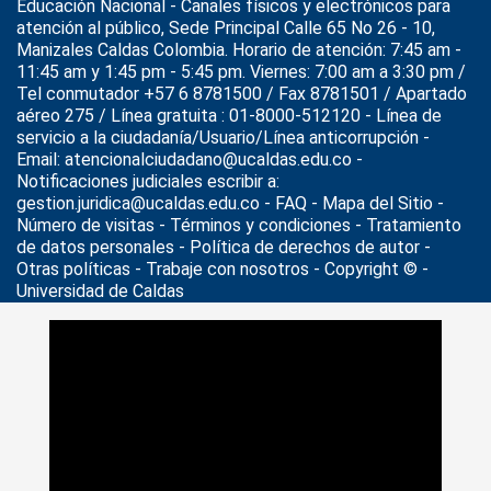
Educación Nacional
- Canales físicos y electrónicos para
atención al público, Sede Principal Calle 65 No 26 - 10,
Manizales Caldas Colombia. Horario de atención: 7:45 am -
11:45 am y 1:45 pm - 5:45 pm. Viernes: 7:00 am a 3:30 pm /
Tel conmutador +57 6 8781500 / Fax 8781501 / Apartado
aéreo 275 / Línea gratuita : 01-8000-512120 - Línea de
servicio a la ciudadanía/Usuario/Línea anticorrupción -
Email: atencionalciudadano@ucaldas.edu.co -
Notificaciones judiciales escribir a:
gestion.juridica@ucaldas.edu.co -
FAQ - Mapa del Sitio -
Número de visitas - Términos y condiciones
-
Tratamiento
de datos personales
- Política de derechos de autor -
Otras políticas - Trabaje con nosotros - Copyright © -
Universidad de Caldas
>
Noticias
>
Actualidad
>
Conferencia Embriología y género