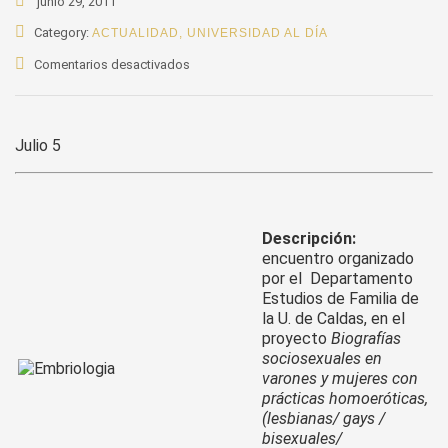
junio 29, 2011
Category:
ACTUALIDAD
,
UNIVERSIDAD AL DÍA
en
Comentarios desactivados
Conferencia
Embriología
y
Julio 5
género
Descripción:
encuentro organizado
por el Departamento
Estudios de Familia de
la U. de Caldas, en el
proyecto
Biografías
sociosexuales en
varones y mujeres con
prácticas homoeróticas,
(lesbianas/ gays /
bisexuales/