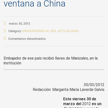
ventana a China
marzo 30, 2012
Category:
UNIVERSIDAD AL DÍA
,
ACTUALIDAD
en
Comentarios desactivados
Con
13
estudiantes
Embajador de ese país recibió llaves de Manizales, en la
en
institución
intercambio,
U.
de
Caldas
se
30/03/2012
Redacción: Margarita María Laverde Galvis
proyecta
como
Este viernes 30 de
ventana
marzo del
2012
es un
a