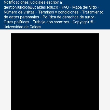
Notificaciones judiciales escribir a:
gestion.juridica@ucaldas.edu.co -
FAQ - Mapa del Sitio -
Número de visitas - Términos y condiciones
-
Tratamiento
de datos personales
- Política de derechos de autor -
Otras políticas - Trabaje con nosotros - Copyright © -
Universidad de Caldas
>
Noticias
>
Universidad al Día
>
Con 13 estudiantes en
intercambio, U. de Caldas se proyecta como ventana a China