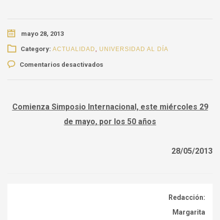
mayo 28, 2013
Category:
ACTUALIDAD
,
UNIVERSIDAD AL DÍA
en
Comentarios desactivados
Ciencias
para
la
Salud
Comienza Simposio Internacional, este miércoles 29
felicita
de mayo, por los 50 años
a
Especialización
en
28/05/2013
Ginecología
y
Obstetricia
U.
Redacción:
de
Caldas
Margarita