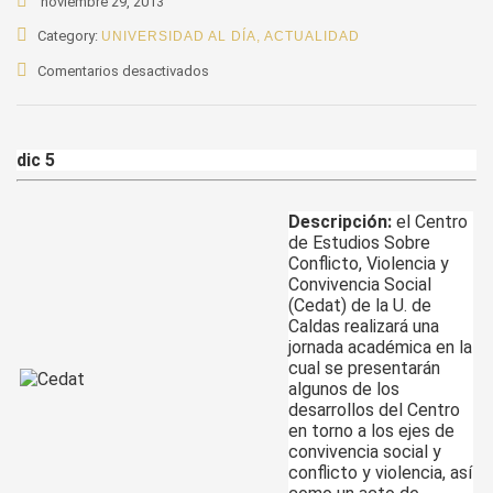
noviembre 29, 2013
Category:
UNIVERSIDAD AL DÍA
,
ACTUALIDAD
en
Comentarios desactivados
Celebración
12
años
dic 5
del
Cedat
Descripción:
el Centro
de Estudios Sobre
Conflicto, Violencia y
Convivencia Social
(Cedat) de la U. de
Caldas realizará una
jornada académica en la
cual se presentarán
algunos de los
desarrollos del Centro
en torno a los ejes de
convivencia social y
conflicto y violencia, así