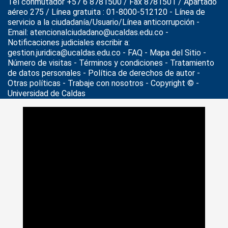
Tel conmutador +57 6 8781500 / Fax 8781501 / Apartado
aéreo 275 / Línea gratuita : 01-8000-512120 - Línea de
servicio a la ciudadanía/Usuario/Línea anticorrupción -
Email: atencionalciudadano@ucaldas.edu.co -
Notificaciones judiciales escribir a:
gestion.juridica@ucaldas.edu.co -
FAQ - Mapa del Sitio -
Número de visitas - Términos y condiciones
-
Tratamiento
de datos personales
- Política de derechos de autor -
Otras políticas - Trabaje con nosotros - Copyright © -
Universidad de Caldas
>
Noticias
>
Universidad al Día
>
Celebración 12 años del
Cedat