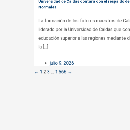
Universidad de Caldas contará con el respaldo de
Normales
La formación de los futuros maestros de Cal
liderado por la Universidad de Caldas que con
educación superior a las regiones mediante d
la […]
julio 9, 2026
Posts
←
1
2
3
…
1.566
→
navigation