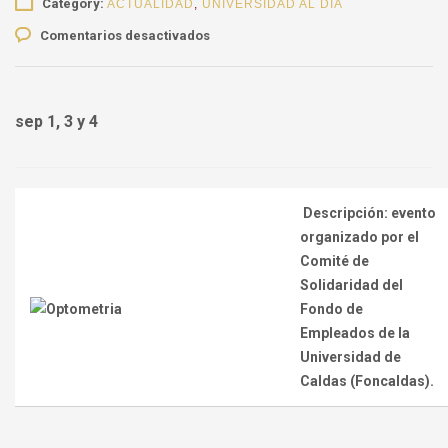
Category:
ACTUALIDAD
,
UNIVERSIDAD AL DÍA
en
Comentarios desactivados
Campaña
audiovisual
Foncaldas
sep 1, 3 y 4
Descripción:
evento
organizado por el
Comité de
Solidaridad del
Fondo de
Empleados de la
Universidad de
Caldas (Foncaldas).