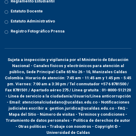
Reglamento Estudiantil
Estatuto Docente
Estatuto Administrativo
Registro Fotográfico Prensa
Sujeta a inspección y vigilancia por el
Ministerio de Educación
Nacional
- Canales físicos y electrónicos para atención al
público, Sede Principal Calle 65 No 26 - 10, Manizales Caldas
Colombia. Horario de atención: 7:45 am - 11:45 am y 1:45 pm - 5:45
pm. Viernes: 7:00 am a 3:30 pm / Tel conmutador +57 6 8781500 /
Fax 8781501 / Apartado aéreo 275 / Línea gratuita : 01-8000-512120
- Línea de servicio a la ciudadanía/Usuario/Línea anticorrupción
- Email: atencionalciudadano@ucaldas.edu.co - Notificaciones
judiciales escribir a: gestion.juridica@ucaldas.edu.co -
FAQ -
Mapa del Sitio - Número de visitas - Términos y condiciones
-
Tratamiento de datos personales
- Política de derechos de autor
- Otras políticas - Trabaje con nosotros - Copyright © -
Universidad de Caldas