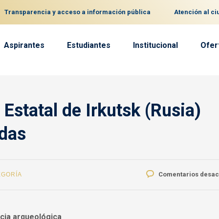
Transparencia y acceso a información pública
Atención al c
Aspirantes
Estudiantes
Institucional
Ofer
 Estatal de Irkutsk (Rusia)
ldas
Comentarios desac
EGORÍA
cia arqueológica