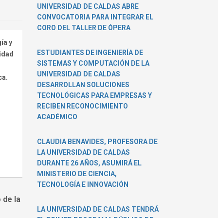
Estatal
UNIVERSIDAD DE CALDAS ABRE
de
CONVOCATORIA PARA INTEGRAR EL
Irkutsk
CORO DEL TALLER DE ÓPERA
(Rusia)
ía y
visitaron
ESTUDIANTES DE INGENIERÍA DE
sidad
la
SISTEMAS Y COMPUTACIÓN DE LA
U.
UNIVERSIDAD DE CALDAS
ca.
de
DESARROLLAN SOLUCIONES
Caldas
TECNOLÓGICAS PARA EMPRESAS Y
RECIBEN RECONOCIMIENTO
ACADÉMICO
CLAUDIA BENAVIDES, PROFESORA DE
LA UNIVERSIDAD DE CALDAS
DURANTE 26 AÑOS, ASUMIRÁ EL
MINISTERIO DE CIENCIA,
TECNOLOGÍA E INNOVACIÓN
 de la
LA UNIVERSIDAD DE CALDAS TENDRÁ