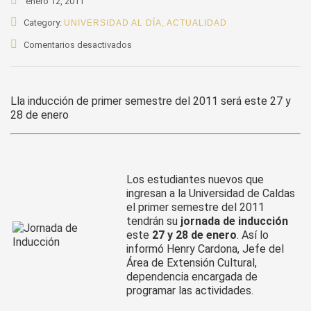
enero 12, 2011
Category:
UNIVERSIDAD AL DÍA
,
ACTUALIDAD
en
Comentarios desactivados
U.
de
Caldas
Lla inducción de primer semestre del 2011 será este 27 y
recibe
28 de enero
a
sus
nuevos
estudiantes
Los estudiantes nuevos que
ingresan a la Universidad de Caldas
el primer semestre del 2011
tendrán su
jornada de inducción
este
27 y 28 de enero
. Así lo
informó Henry Cardona, Jefe del
Área de Extensión Cultural,
dependencia encargada de
programar las actividades.