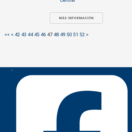
central
MÁS INFORMACIÓN
<<
<
42
43
44
45
46
47
48
49
50
51
52
>