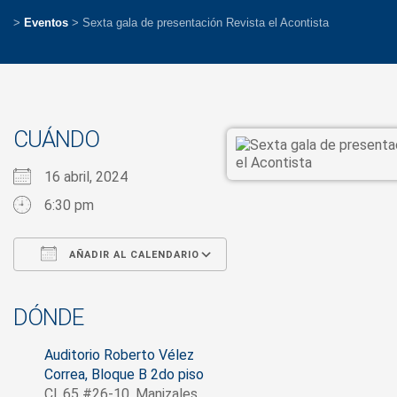
>
Eventos
>
Sexta gala de presentación Revista el Acontista
CUÁNDO
16 abril, 2024
6:30 pm
AÑADIR AL CALENDARIO
Descargar ICS
Google Calendar
iCalendar
Office 365
Outlook Live
DÓNDE
Auditorio Roberto Vélez
Correa, Bloque B 2do piso
Cl. 65 #26-10, Manizales